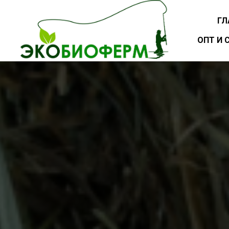
ГЛ
ОПТ И 