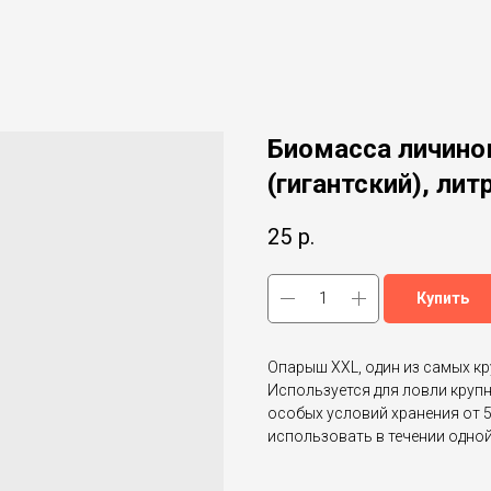
Биомасса личино
(гигантский), лит
25
р.
Купить
Опарыш XXL, один из самых к
Используется для ловли крупн
особых условий хранения от 5
использовать в течении одной 