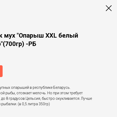
к мух "Опарыш XXL белый
р"(700гр) -РБ
рупных опарышей в республике Беларусь.
ой рыбы, отсекает мелочь. Но при этом требует
 до 8 градусов Цельсия, быстро окукливается. Лучше
рыбалки. (в 0,5 литра 350гр)